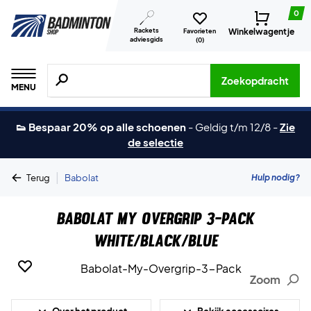
0
Rackets
Winkelwagentje
Favorieten
adviesgids
(
0
)
Zoeken naar producten, merken etc.
Zoekopdracht
MENU
👟 Bespaar 20% op alle schoenen
-
Geldig t/m 12/8
-
Zie
de selectie
|
Hulp nodig?
Terug
Babolat
Babolat My Overgrip 3-Pack
White/Black/Blue
Zoom