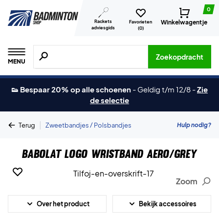
0
Rackets
Winkelwagentje
Favorieten
adviesgids
(
0
)
Zoeken naar producten, merken etc.
Zoekopdracht
MENU
👟 Bespaar 20% op alle schoenen
-
Geldig t/m 12/8
-
Zie
de selectie
|
Hulp nodig?
Terug
Zweetbandjes / Polsbandjes
Babolat Logo Wristband Aero/Grey
Zoom
Over het product
Bekijk accessoires