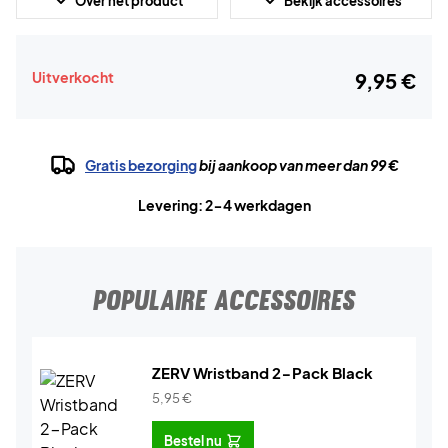
Over het product
Bekijk accessoires
Uitverkocht
9,95 €
Gratis bezorging
bij aankoop van meer dan 99 €
Levering: 2-4 werkdagen
POPULAIRE ACCESSOIRES
ZERV Wristband 2-Pack Black
5,95
€
Bestel nu