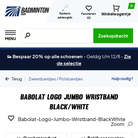
0
Rackets
Winkelwagentje
Favorieten
adviesgids
(
0
)
Zoeken naar producten, merken etc.
Zoekopdracht
MENU
👟 Bespaar 20% op alle schoenen
-
Geldig t/m 12/8
-
Zie
de selectie
|
Hulp nodig?
Terug
Zweetbandjes / Polsbandjes
Babolat Logo Jumbo Wristband
Black/White
Zoom