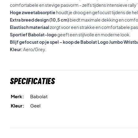
comfortabele en stevige pasvorm – zelfs tijdens intensieve rally’
Hoge zweetabsorptie
houdt je droog en gefocust tijdens de hel
Extra breed design (10,5 cm)
biedt maximale dekking en comfo
Elastisch materiaal
zorgt voor een strakke en comfortabele pa
Sportief Babolat-logo
geeft een stijlvolle en moderne look.
Blijf gefocust op je spel – koop de Babolat Logo Jumbo Wrist
Kleur:
Aero/Grey.
Specificaties
Merk:
Babolat
Kleur:
Geel