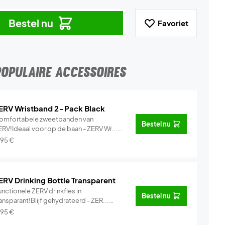
Bestel nu
Favoriet
POPULAIRE ACCESSOIRES
ERV Wristband 2-Pack Black
omfortabele zweetbanden van
Bestel nu
ERV!Ideaal voor op de baan - ZERV Wr...
Info
,95
€
ERV Drinking Bottle Transparent
nctionele ZERV drinkfles in
Bestel nu
ansparant!Blijf gehydrateerd - ZER...
Info
,95
€