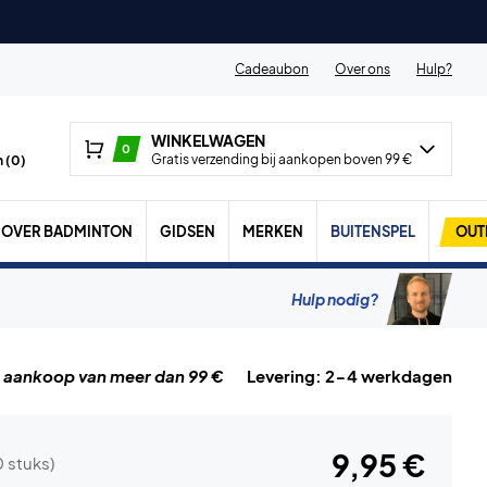
Cadeaubon
Over ons
Hulp?
WINKELWAGEN
0
Gratis verzending bij aankopen boven 99 €
 (
0
)
OVER BADMINTON
GIDSEN
MERKEN
BUITENSPEL
OUT
Hulp nodig?
j aankoop van meer dan 99 €
Levering: 2-4 werkdagen
9,95 €
0 stuks)