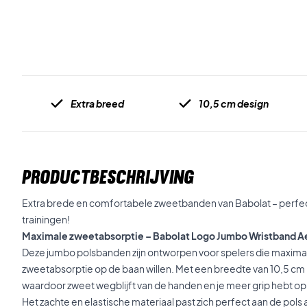
Extra breed
10,5 cm design
PRODUCTBESCHRIJVING
Extra brede en comfortabele zweetbanden van Babolat – perfect
trainingen!
Maximale zweetabsorptie – Babolat Logo Jumbo Wristband A
Deze jumbo polsbanden zijn ontworpen voor spelers die maxima
zweetabsorptie op de baan willen. Met een breedte van 10,5 cm 
waardoor zweet wegblijft van de handen en je meer grip hebt op 
Het zachte en elastische materiaal past zich perfect aan de pols 