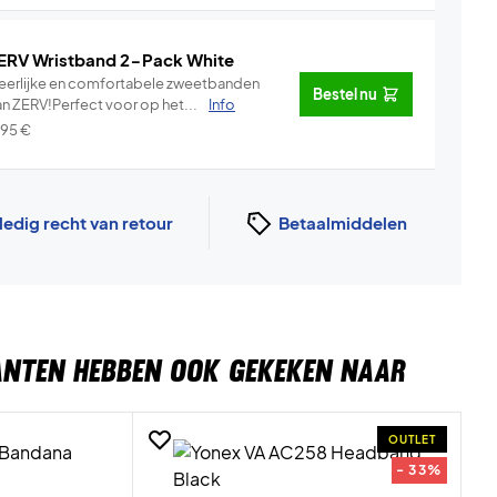
ERV Wristband 2-Pack White
eerlijke en comfortabele zweetbanden
Bestel nu
an ZERV!Perfect voor op het...
Info
,95
€
ledig recht van retour
Betaalmiddelen
ANTEN HEBBEN OOK GEKEKEN NAAR
OUTLET
- 33%