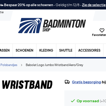
👟 Bespaar 20% op alle schoenen
-
Geldig t/m 12/8
-
Zie de selectie
tie
Favorieten
TASSEN
SCHOENEN
KLEDING
SHUTTLE
ACCESSOIRES
 Polsbandjes
Babolat Logo Jumbo Wristband Aero/Grey
 Wristband
Gratis bezorging
bi
Op voorraad
(+1