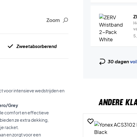
Z
Zoom
H
v
5
Zweetabsorberend
30 dagen
vol
 voor intensieve wedstrijden en
ANDERE KL
ero/Grey
le comfort en effectieve
bieden ze extra dekking,
je racket.
aan en zorgt voor een