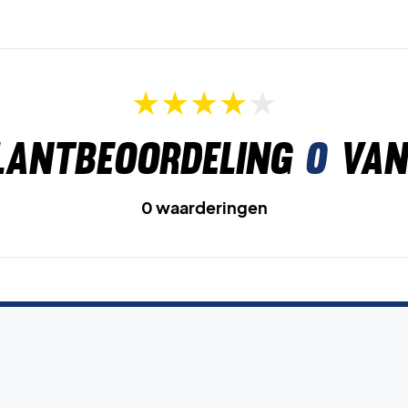
lantbeoordeling
0
van
0 waarderingen