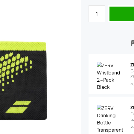
Z
C
Z
5
Z
Fu
tr
5