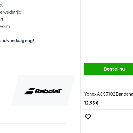
s.
e wedstrijd.
rt.
svorm.
band vandaag nog!
Bestel nu
Yonex ACS3102 Bandana
12,95 €