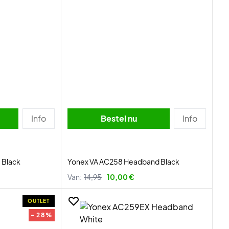
Info
Bestel nu
Info
 Black
Yonex VA AC258 Headband Black
Van:
14,95
10,00 €
OUTLET
- 28%