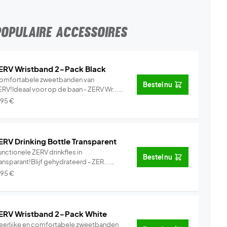
POPULAIRE ACCESSOIRES
ERV Wristband 2-Pack Black
omfortabele zweetbanden van
Bestel nu
ERV!Ideaal voor op de baan - ZERV Wr...
Info
,95
€
ERV Drinking Bottle Transparent
nctionele ZERV drinkfles in
Bestel nu
ansparant!Blijf gehydrateerd - ZER...
Info
,95
€
ERV Wristband 2-Pack White
eerlijke en comfortabele zweetbanden