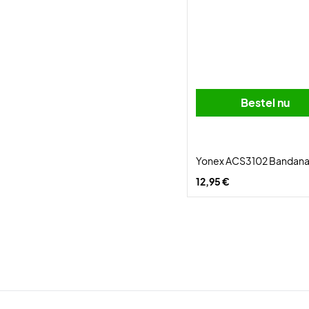
Bestel nu
Yonex ACS3102 Bandana
12,95 €