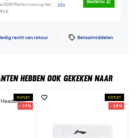
Bestel nu
an ZERV!Perfect voor op het...
Info
,95
€
ledig recht van retour
Betaalmiddelen
ANTEN HEBBEN OOK GEKEKEN NAAR
OUTLET
OUTLET
- 33%
- 28%