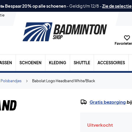
👟 Bespaar 20% op alle schoenen
-
Geldig t/m 12/8
-
Zie de selectie
tie
Favorieten
TASSEN
SCHOENEN
KLEDING
SHUTTLE
ACCESSOIRES
 Polsbandjes
Babolat Logo Headband White/Black
and
Gratis bezorging
bi
Uitverkocht