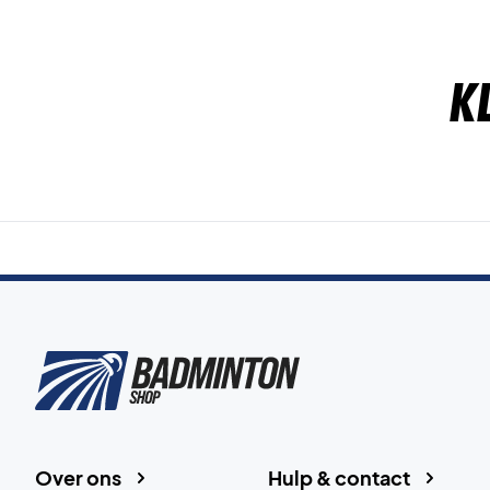
K
Over ons
Hulp & contact