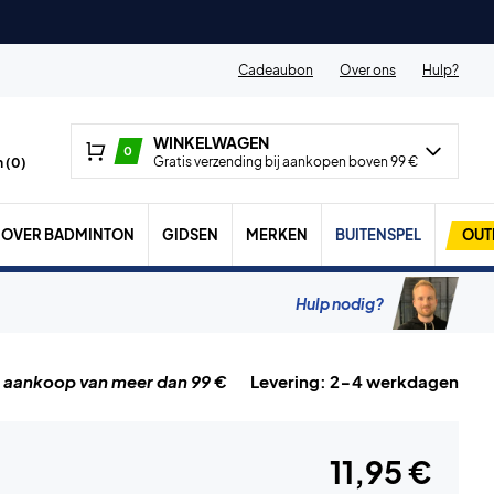
Cadeaubon
Over ons
Hulp?
WINKELWAGEN
0
Gratis verzending bij aankopen boven 99 €
 (
0
)
OVER BADMINTON
GIDSEN
MERKEN
BUITENSPEL
OUT
Hulp nodig?
j aankoop van meer dan 99 €
Levering: 2-4 werkdagen
11,95 €