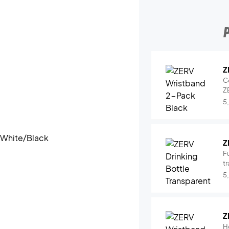
Z
C
Z
5
Z
Fu
tr
5
Z
H