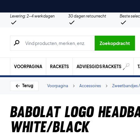
Levering: 2-4 werkdagen
30 dagen retourrecht
Beste selec
Zoeken naar producten, merken etc.
Zoekopdracht
VOORPAGINA
RACKETS
ADVIESGIDS RACKETS
Terug
Voorpagina
Accessoires
Zweetbandjes /
Babolat Logo Headb
White/Black