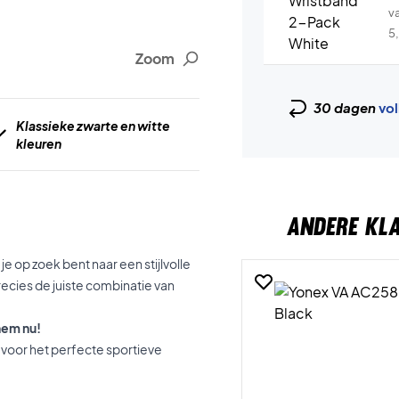
v
5
Zoom
30 dagen
vol
Klassieke zwarte en witte
kleuren
ANDERE KL
e op zoek bent naar een stijlvolle
cies de juiste combinatie van
hem nu!
n voor het perfecte sportieve