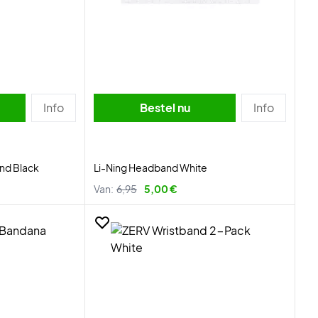
Info
Bestel nu
Info
nd Black
Li-Ning Headband White
Van:
6,95
5,00 €