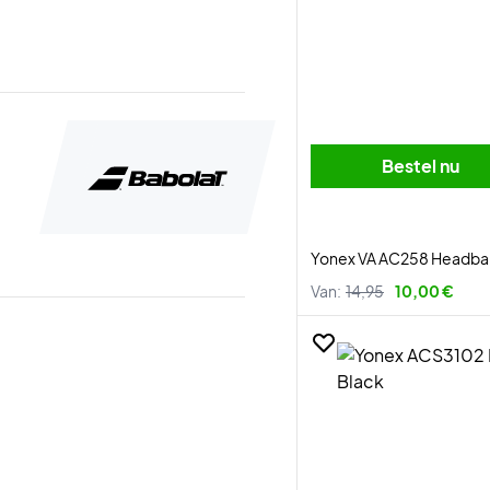
Bestel nu
Yonex VA AC258 Headba
Van:
14,95
10,00 €