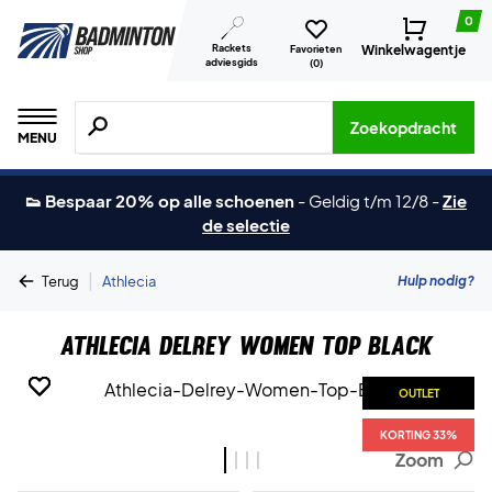
0
Rackets
Winkelwagentje
Favorieten
adviesgids
(
0
)
Zoeken naar producten, merken etc.
Zoekopdracht
MENU
👟 Bespaar 20% op alle schoenen
-
Geldig t/m 12/8
-
Zie
de selectie
|
Hulp nodig?
Terug
Athlecia
Athlecia Delrey Women Top Black
OUTLET
OUTLET
OUTLET
OUTLET
KORTING 33%
KORTING 33%
KORTING 33%
KORTING 33%
Zoom