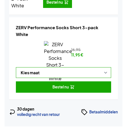
Bestel nu
ZERV Performance Socks Short 3-pack
White
16,95
11,95
€
Bestel nu
30 dagen
Betaalmiddelen
volledig recht van retour