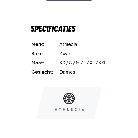
Dankzij het stijlvolle zwarte ontwerp en de functionele
eigenschappen is deze top perfect als onderdeel van je
Specificaties
sportoutfit of voor casual dagelijks gebruik.
Train comfortabel en stijlvol – koop jouw Athlecia Delrey Top
Merk:
Athlecia
vandaag nog!
Kleur:
Zwart
Kleur: Zwart.
Maat:
XS / S / M / L / XL / XXL
Materiaal: 85% polyamide, 15% elastaan.
Geslacht:
Dames