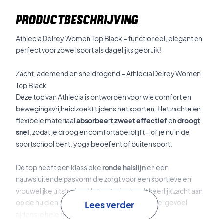
PRODUCTBESCHRIJVING
Athlecia Delrey Women Top Black – functioneel, elegant en
perfect voor zowel sport als dagelijks gebruik!
Zacht, ademend en sneldrogend – Athlecia Delrey Women
Top Black
Deze top van Athlecia is ontworpen voor wie comfort en
bewegingsvrijheid zoekt tijdens het sporten. Het zachte en
flexibele materiaal
absorbeert zweet effectief
en
droogt
snel
, zodat je droog en comfortabel blijft – of je nu in de
sportschool bent, yoga beoefent of buiten sport.
De top heeft een klassieke
ronde halslijn
en een
nauwsluitende pasvorm die zorgt voor een sportieve en
vrouwelijke uitstraling. Het materiaal voelt heerlijk zacht aan
op de huid en geeft je een licht en comfortabel gevoel
Lees verder
tijdens je hele training.