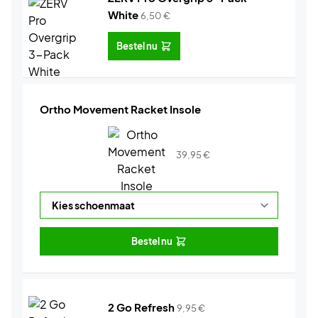
White
6,50
€
Bestel nu
Ortho Movement Racket Insole
39,95
€
Bestel nu
2 Go Refresh
9,95
€