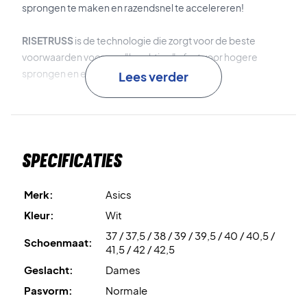
sprongen te maken en razendsnel te accelereren!
RISETRUSS
is de technologie die zorgt voor de beste
voorwaarden voor een "krachtige" afzet voor hogere
sprongen en een snellere acceleratie.
Lees verder
FF BLAST PLUS ECO
is het materiaal dat is gebruikt voor de
tussenzool, gemaakt van ten minste 20% biobased
materiaal. Dit materiaal biedt superieure schokabsorptie
Specificaties
en energieteruggave.
Energy Lock System
is de technologie die wordt gebruikt
Merk:
Asics
voor de constructie van het bovenwerk, resulterend in een
Kleur:
Wit
goede en "vergrendelde" pasvorm.
37 / 37,5 / 38 / 39 / 39,5 / 40 / 40,5 /
Schoenmaat:
41,5 / 42 / 42,5
Breng je spel naar nieuwe hoogten - koop dit paar dames
Geslacht:
Dames
badmintonschoenen!
Kleur: Wit en roze.
Pasvorm:
Normale