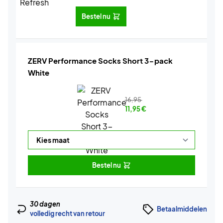
Bestel nu
ZERV Performance Socks Short 3-pack
White
16,95
11,95
€
Bestel nu
30 dagen
Betaalmiddelen
volledig recht van retour