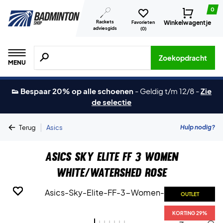
0
Rackets
Winkelwagentje
Favorieten
adviesgids
(
0
)
Zoeken naar producten, merken etc.
Zoekopdracht
MENU
👟 Bespaar 20% op alle schoenen
-
Geldig t/m 12/8
-
Zie
de selectie
|
Hulp nodig?
Terug
Asics
Asics Sky Elite FF 3 Women
White/Watershed Rose
OUTLET
OUTLET
OUTLET
OUTLET
OUTLET
OUTLET
OUTLET
KORTING 29%
KORTING 29%
KORTING 29%
KORTING 29%
KORTING 29%
KORTING 29%
KORTING 29%