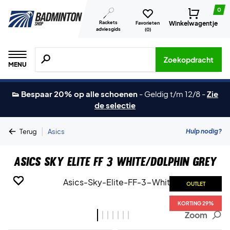
0
Rackets
Winkelwagentje
Favorieten
adviesgids
(
0
)
Zoeken naar producten, merken etc.
Zoekopdracht
MENU
👟 Bespaar 20% op alle schoenen
-
Geldig t/m 12/8
-
Zie
de selectie
|
Hulp nodig?
Terug
Asics
Asics Sky Elite FF 3 White/Dolphin Grey
OUTLET
OUTLET
OUTLET
OUTLET
OUTLET
OUTLET
OUTLET
KORTING 29%
KORTING 29%
KORTING 29%
KORTING 29%
KORTING 29%
KORTING 29%
KORTING 29%
Zoom