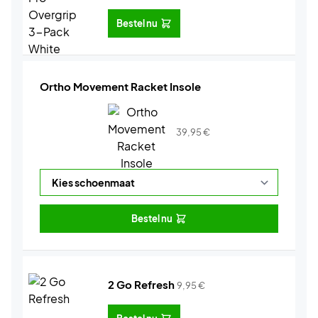
Bestel nu
Ortho Movement Racket Insole
39,95
€
Bestel nu
2 Go Refresh
9,95
€