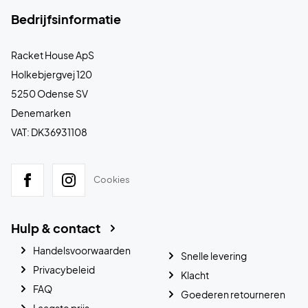
Bedrijfsinformatie
Racket House ApS
Holkebjergvej 120
5250 Odense SV
Denemarken
VAT: DK36931108
Cookies
Hulp & contact
Handelsvoorwaarden
Snelle levering
Privacybeleid
Klacht
FAQ
Goederen retourneren
Laagste prijs