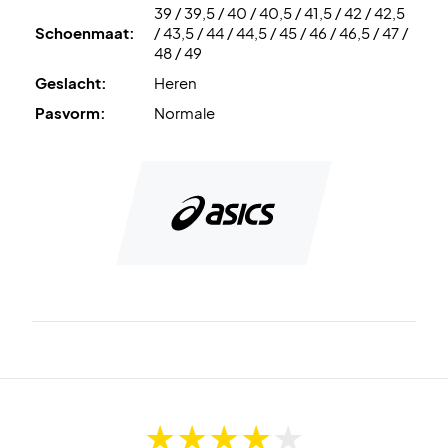
39 / 39,5 / 40 / 40,5 / 41,5 / 42 / 42,5
geresulteerd in een bovenwerk dat zorgt voor een
Schoenmaat:
/ 43,5 / 44 / 44,5 / 45 / 46 / 46,5 / 47 /
superieure, betere en "vergrendelde" pasvorm.
48 / 49
Geslacht:
Heren
Til je spel naar nieuwe hoogten - koop dit paar
badmintonschoenen!
Pasvorm:
Normale
Kleur: Wit en grijs.