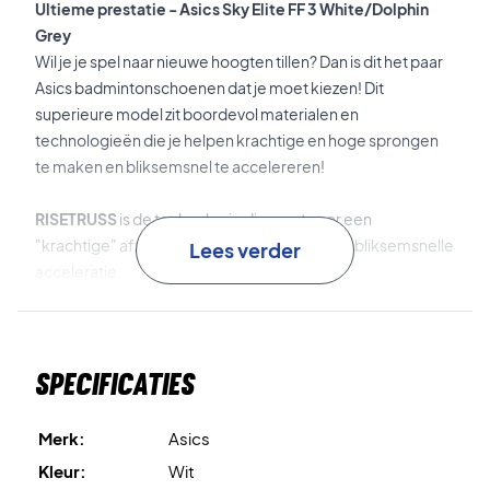
Ultieme prestatie - Asics Sky Elite FF 3 White/Dolphin
Grey
Wil je je spel naar nieuwe hoogten tillen? Dan is dit het paar
Asics badmintonschoenen dat je moet kiezen! Dit
superieure model zit boordevol materialen en
technologieën die je helpen krachtige en hoge sprongen
te maken en bliksemsnel te accelereren!
RISETRUSS
is de technologie die zorgt voor een
"krachtige" afzet voor een hogere sprong en bliksemsnelle
Lees verder
acceleratie.
FF BLAST PLUS ECO
is het materiaal dat wordt gebruikt
voor de tussenzool. Dit materiaal is vervaardigd uit minstens
Specificaties
20% biobased materiaal en heeft superieure
schokabsorptie en energieteruggave.
Merk:
Asics
Energy Lock System
is de technologie die wordt gebruikt
Kleur:
Wit
voor de constructie van het bovenwerk. Dit heeft