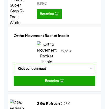
8,95
€
Bestel nu
Ortho Movement Racket Insole
39,95
€
Bestel nu
2 Go Refresh
9,95
€