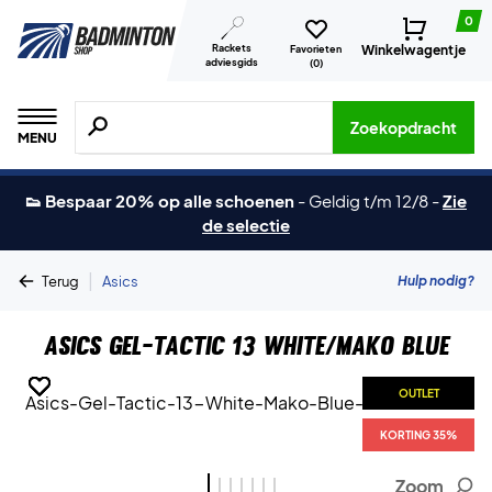
0
Rackets
Winkelwagentje
Favorieten
adviesgids
(
0
)
Zoeken naar producten, merken etc.
Zoekopdracht
MENU
👟 Bespaar 20% op alle schoenen
-
Geldig t/m 12/8
-
Zie
de selectie
|
Hulp nodig?
Terug
Asics
Asics Gel-Tactic 13 White/Mako Blue
OUTLET
OUTLET
OUTLET
OUTLET
OUTLET
OUTLET
OUTLET
KORTING 35%
KORTING 35%
KORTING 35%
KORTING 35%
KORTING 35%
KORTING 35%
KORTING 35%
Zoom