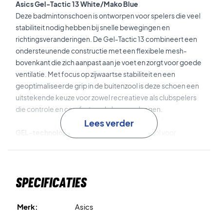
Asics Gel-Tactic 13 White/Mako Blue
Deze badmintonschoen is ontworpen voor spelers die veel
stabiliteit nodig hebben bij snelle bewegingen en
richtingsveranderingen. De Gel-Tactic 13 combineert een
ondersteunende constructie met een flexibele mesh-
bovenkant die zich aanpast aan je voet en zorgt voor goede
ventilatie. Met focus op zijwaartse stabiliteit en een
geoptimaliseerde grip in de buitenzool is deze schoen een
uitstekende keuze voor zowel recreatieve als clubspelers
die controle en comfort op de baan verlangen.
Lees verder
GEL-technologie
is verwerkt in de tussenzool voor
effectieve schokdemping en zachtere landingen tijdens
het bewegen.
Specificaties
Het STABLETRUSS-systeem
stabiliseert de hele voet – van
voorvoet tot hiel – en biedt ondersteuning bij snelle
zijwaartse bewegingen.
Merk:
Asics