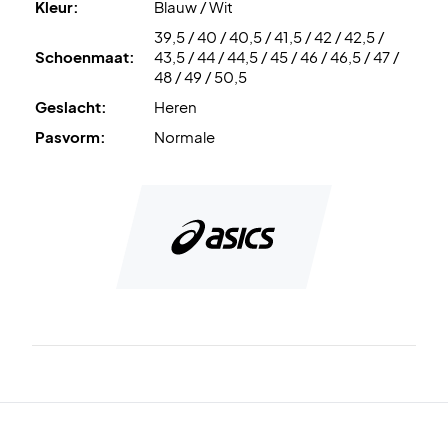
Kleur:
Blauw / Wit
Omhullende buitenzool en circulair patroon
zorgen voor
39,5 / 40 / 40,5 / 41,5 / 42 / 42,5 /
verbeterde wrijving, grip en gewichtsverplaatsing – ideaal
Schoenmaat:
43,5 / 44 / 44,5 / 45 / 46 / 46,5 / 47 /
voor nauwkeurige en gecontroleerde bewegingen op het
48 / 49 / 50,5
veld.
Geslacht:
Heren
Speel met stabiliteit – bestel nu de Asics Gel-Tactic 13
Pasvorm:
Normale
White/Mako Blue
Kleur:
Wit en blauw.