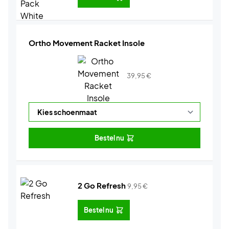
Ortho Movement Racket Insole
39,95
€
Bestel nu
2 Go Refresh
9,95
€
Bestel nu