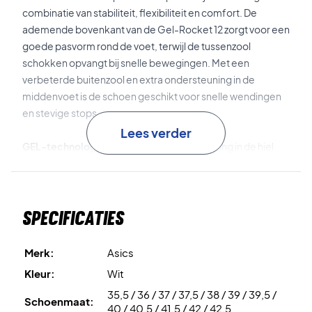
combinatie van stabiliteit, flexibiliteit en comfort. De
ademende bovenkant van de Gel-Rocket 12 zorgt voor een
goede pasvorm rond de voet, terwijl de tussenzool
schokken opvangt bij snelle bewegingen. Met een
verbeterde buitenzool en extra ondersteuning in de
middenvoet is de schoen geschikt voor snelle wendingen
en stevige stops.
Lees verder
GEL-technologie
– Effectieve schokdemping in de hiel
voor meer comfort bij landingen en bewegingen.
TRUSSTIC-systeem
– Een stabilisator in de middenvoet
Specificaties
die controle verbetert en de kans op verdraaiingen
vermindert tijdens snelle richtingsveranderingen.
Merk:
Asics
Ademend mesh en flexgroeven
– In het bovenwerk en de
Kleur:
Wit
zool zorgen voor ventilatie en meer bewegingsvrijheid op
35,5 / 36 / 37 / 37,5 / 38 / 39 / 39,5 /
de baan.
Schoenmaat:
40 / 40,5 / 41,5 / 42 / 42,5