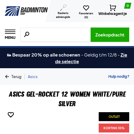
0
Rackets
Winkelwagentje
Favorieten
adviesgids
(
0
)
Zoeken naar producten, merken etc.
Zoekopdracht
MENU
👟 Bespaar 20% op alle schoenen
-
Geldig t/m 12/8
-
Zie
de selectie
|
Hulp nodig?
Terug
Asics
Asics Gel-Rocket 12 Women White/Pure
Silver
OUTLET
OUTLET
OUTLET
OUTLET
OUTLET
OUTLET
OUTLET
KORTING 35%
KORTING 35%
KORTING 35%
KORTING 35%
KORTING 35%
KORTING 35%
KORTING 35%