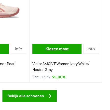
Info
Kiezen maat
Info
men Pearl
Victor A610IV F Women Ivory White/
Neutral Gray
Van:
119,95
95,00 €
Bekijk alle schoenen