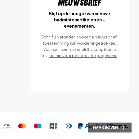
Nieuwsbrief
Blijf op de hoogte van nieuwe
badmintonartikelen en -
evenementen.
Schrijf u hieronder in voor de nieuwsbrief.
Toestemming kan worden ingetrokken.
Wanneer u zich aanmeldt, accepteert u
ons
beleid voor persoonlijke gegevens.
NAAR BOVEN