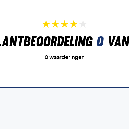
lantbeoordeling
0
van
0 waarderingen