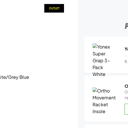
OUTLET
Y
..
8
O
O
o