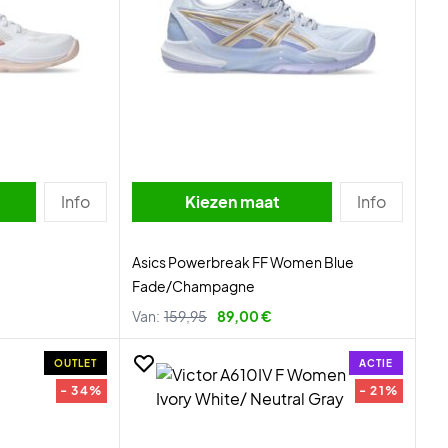
Info
Kiezen maat
Info
Asics Powerbreak FF Women Blue
Fade/Champagne
Van:
159,95
89,00 €
OUTLET
ACTIE
- 34%
- 21%