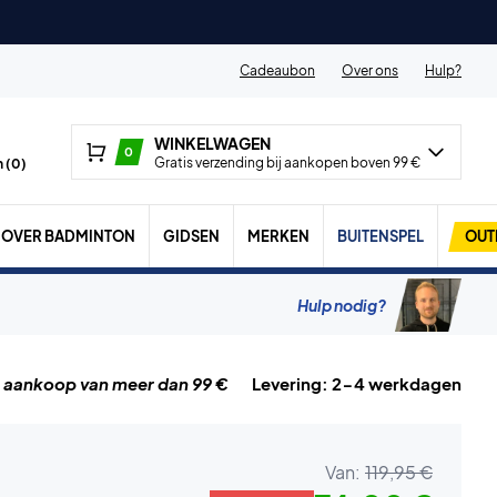
Cadeaubon
Over ons
Hulp?
WINKELWAGEN
0
Gratis verzending bij aankopen boven 99 €
 (
0
)
OVER BADMINTON
GIDSEN
MERKEN
BUITENSPEL
OUT
Hulp nodig?
j aankoop van meer dan 99 €
Levering: 2-4 werkdagen
Van:
119,95 €