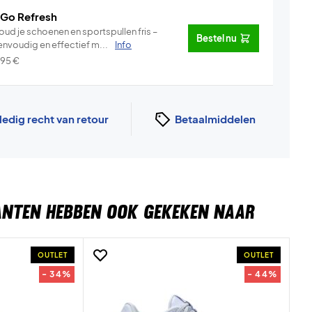
 Go Refresh
oud je schoenen en sportspullen fris –
Bestel nu
envoudig en effectief m...
Info
,95
€
ledig recht van retour
Betaalmiddelen
ANTEN HEBBEN OOK GEKEKEN NAAR
OUTLET
OUTLET
- 34%
- 44%