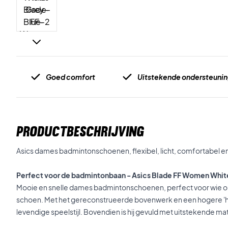
Goed comfort
Uitstekende ondersteuni
PRODUCTBESCHRIJVING
Asics dames badmintonschoenen, flexibel, licht, comfortabel e
Perfect voor de badmintonbaan - Asics Blade FF Women Whit
Mooie en snelle dames badmintonschoenen, perfect voor wie op
schoen. Met het gereconstrueerde bovenwerk en een hogere 'hee
levendige speelstijl. Bovendien is hij gevuld met uitstekende ma