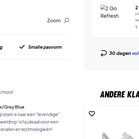
2
H
Zoom
e
9
ng
Smalle pasvorm
30 dagen
vol
n mooi!
ANDERE KL
e/Grey Blue
 zoek is naar een "levendige"
ldrop' is hij ideaal voor een
terialen en technologieën!