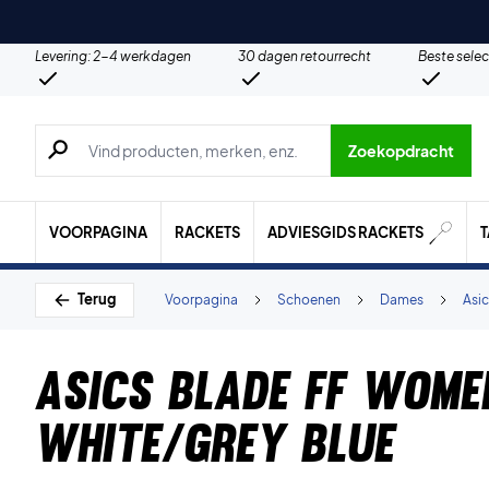
Levering: 2-4 werkdagen
30 dagen retourrecht
Beste selec
Zoeken naar producten, merken etc.
Zoekopdracht
VOORPAGINA
RACKETS
ADVIESGIDS RACKETS
Terug
Voorpagina
Schoenen
Dames
Asic
Asics Blade FF Wome
White/Grey Blue