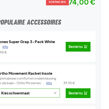
74,00 €
KORTING 38%
POPULAIRE ACCESSOIRES
onex Super Grap 3-Pack White
.
Info
Bestel nu
,95
€
rtho Movement Racket Insole
ptimaliseer comfort en ondersteuning
p de baan – Ortho Movemen...
Info
39,95
€
Bestel nu