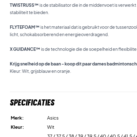
TWISTRUSS™
is de stabilisator die in de middenvoet is verwe
stabiliteit te bieden.
FLYTEFOAM™
is het materiaal dat is gebruikt voor de tussenzool
licht, schokabsorberend en energieoverdragend.
X GUIDANCE™
is de technologie die de soepelheid en flexibilit
Krijg snelheid op de baan - koop dit paar dames badmintonsc
Kleur: Wit, grijsblauw en oranje.
Specificaties
Merk:
Asics
Kleur:
Wit
37 / 37,5 / 38 / 39 / 39,5 / 40 / 40,5 / 41,5 / 