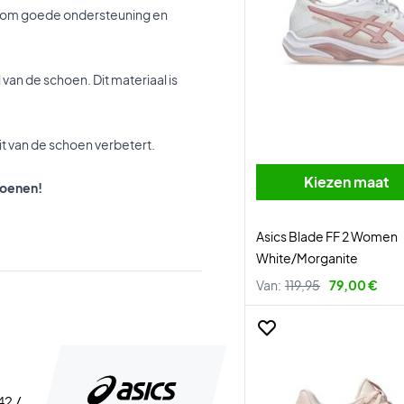
rkt om goede ondersteuning en
 van de schoen. Dit materiaal is
eit van de schoen verbetert.
Kiezen maat
hoenen!
Asics Blade FF 2 Women
White/Morganite
Van:
119,95
79,00 €
42 /