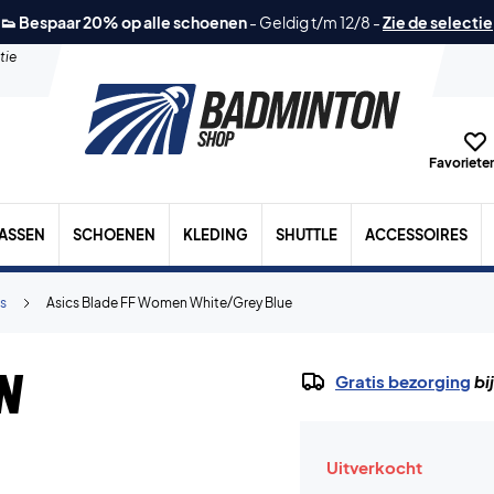
👟 Bespaar 20% op alle schoenen
-
Geldig t/m 12/8
-
Zie de selectie
tie
Favorieten
TASSEN
SCHOENEN
KLEDING
SHUTTLE
ACCESSOIRES
s
Asics Blade FF Women White/Grey Blue
n
Gratis bezorging
bi
Uitverkocht