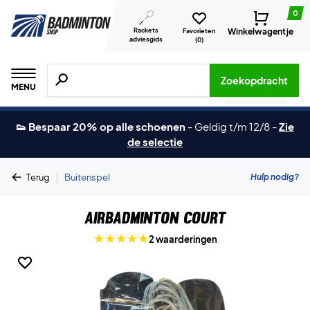
0
Rackets
Winkelwagentje
Favorieten
adviesgids
(
0
)
Zoeken naar producten, merken etc.
Zoekopdracht
MENU
👟 Bespaar 20% op alle schoenen
-
Geldig t/m 12/8
-
Zie
de selectie
|
Hulp nodig?
Terug
Buitenspel
AirBadminton Court
2 waarderingen