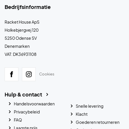
Bedrijfsinformatie
Racket House ApS
Holkebjergvej 120
5250 Odense SV
Denemarken
VAT: DK36931108
Cookies
Hulp & contact
Handelsvoorwaarden
Snelle levering
Privacybeleid
Klacht
FAQ
Goederen retourneren
Laagste prijs