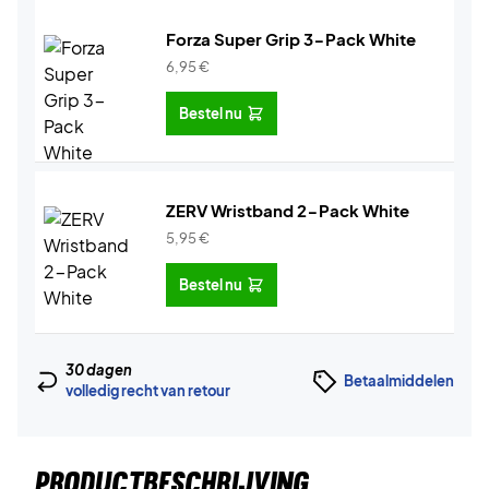
Forza Super Grip 3-Pack White
6,95
€
Bestel nu
ZERV Wristband 2-Pack White
5,95
€
Bestel nu
30 dagen
Betaalmiddelen
volledig recht van retour
PRODUCTBESCHRIJVING