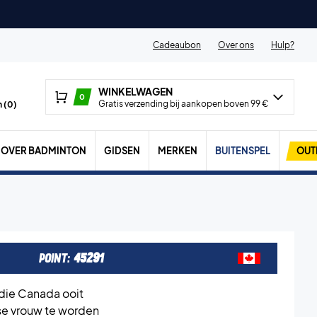
Cadeaubon
Over ons
Hulp?
WINKELWAGEN
0
Gratis verzending bij aankopen boven 99 €
 (
0
)
OVER BADMINTON
GIDSEN
MERKEN
BUITENSPEL
OUT
POINT:
45291
 die Canada ooit
se vrouw te worden