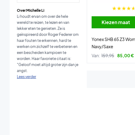
Over Michelle Li
Li houdt ervan om over de hele
Kiezen maat
wereld te reizen, te lezen en van
lekker eten te genieten. Ze is
geïnspireerd door Roger Federer om
Yonex SHB 65 Z3 Wo
haar fouten te erkennen, hard te
Navy/Saxe
werken om zichzelf te verbeteren en
een bescheiden kampioen te
Van:
159,95
85,00 €
worden. Haar favoriete citaat is:
"Geloof moet altijd groter zijn dan je
angst.
Lees verder