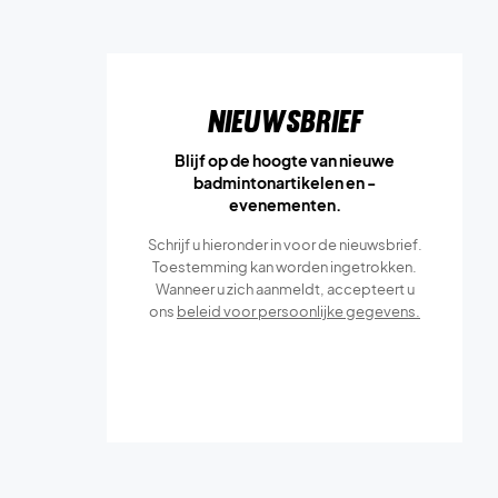
Nieuwsbrief
Blijf op de hoogte van nieuwe
badmintonartikelen en -
evenementen.
Schrijf u hieronder in voor de nieuwsbrief.
Toestemming kan worden ingetrokken.
Wanneer u zich aanmeldt, accepteert u
ons
beleid voor persoonlijke gegevens.