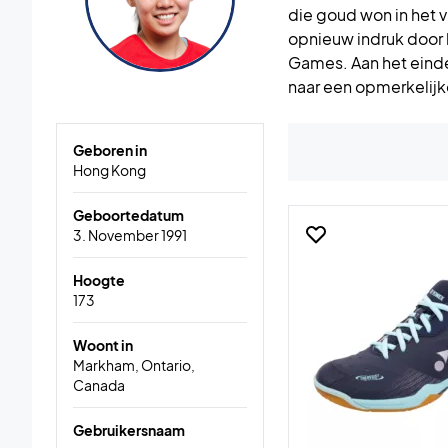
die goud won in het
opnieuw indruk door 
Games. Aan het einde
naar een opmerkelijk
Geboren in
Hong Kong
Geboortedatum
3. November 1991
Hoogte
173
Woont in
Markham, Ontario,
Canada
Gebruikersnaam