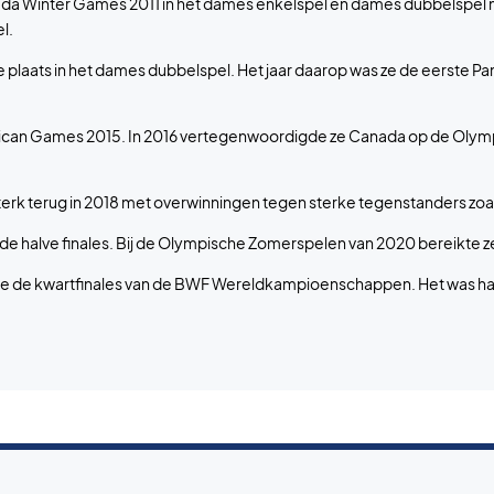
a Winter Games 2011 in het dames enkelspel en dames dubbelspel m
l.
plaats in het dames dubbelspel. Het jaar daarop was ze de eerste Pa
n Games 2015. In 2016 vertegenwoordigde ze Canada op de Olympis
terk terug in 2018 met overwinningen tegen sterke tegenstanders zoa
 de halve finales. Bij de Olympische Zomerspelen van 2020 bereikte ze
 ze de kwartfinales van de BWF Wereldkampioenschappen. Het was 