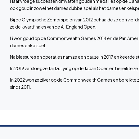
Haar vroege successen omvatten gouden medailles op de Canad
ook goud in zowel het dames dubbelspel als het dames enkelspe
Bij de Olympische Zomerspelen van 2012 behaalde ze een vierde 
ze de kwartfinales van de All England Open.
Li won goud op de Commonwealth Games 2014 en de Pan America
dames enkelspel.
Na blessures en operaties nam ze een pauze in 2017 en keerde s
In 2019 versloeg ze Tai Tzu-ying op de Japan Open en bereikte ze
In 2022 won ze zilver op de Commonwealth Games en bereikte
sinds 2011.