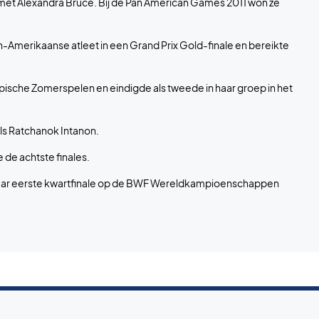
et Alexandra Bruce. Bij de Pan American Games 2011 won ze
n-Amerikaanse atleet in een Grand Prix Gold-finale en bereikte
che Zomerspelen en eindigde als tweede in haar groep in het
ls Ratchanok Intanon.
 de achtste finales.
haar eerste kwartfinale op de BWF Wereldkampioenschappen