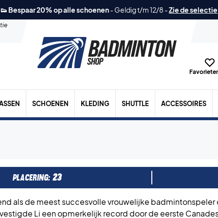
👟 Bespaar 20% op alle schoenen
-
Geldig t/m 12/8
-
Zie de selectie
tie
Favorieten
TASSEN
SCHOENEN
KLEDING
SHUTTLE
ACCESSOIRES
PLACERING:
23
kend als de meest succesvolle vrouwelijke badmintonspeler
 vestigde Li een opmerkelijk record door de eerste Canade