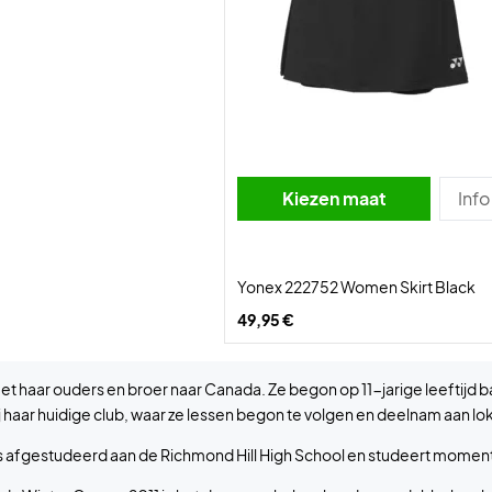
Kiezen maat
Info
Yonex 222752 Women Skirt Black
49,95 €
met haar ouders en broer naar Canada. Ze begon op 11-jarige leeftijd
aar huidige club, waar ze lessen begon te volgen en deelnam aan lo
. Li is afgestudeerd aan de Richmond Hill High School en studeert mo