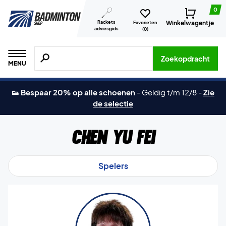
0
Rackets
Winkelwagentje
Favorieten
adviesgids
(
0
)
Zoeken naar producten, merken etc.
Zoekopdracht
MENU
👟 Bespaar 20% op alle schoenen
-
Geldig t/m 12/8
-
Zie
de selectie
Chen Yu Fei
Spelers