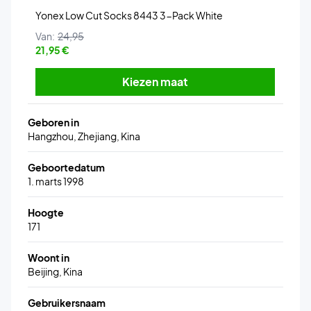
Yonex Low Cut Socks 8443 3-Pack White
Van:
24,95
21,95 €
Kiezen maat
Geboren in
Hangzhou, Zhejiang, Kina
Geboortedatum
1. marts 1998
Hoogte
171
Woont in
Beijing, Kina
Gebruikersnaam