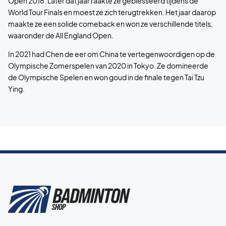
Open 2018. Later dat jaar raakte ze geblesseerd tijdens de
World Tour Finals en moest ze zich terugtrekken. Het jaar daarop
maakte ze een solide comeback en won ze verschillende titels,
waaronder de All England Open.
In 2021 had Chen de eer om China te vertegenwoordigen op de
Olympische Zomerspelen van 2020 in Tokyo. Ze domineerde
de Olympische Spelen en won goud in de finale tegen Tai Tzu
Ying.