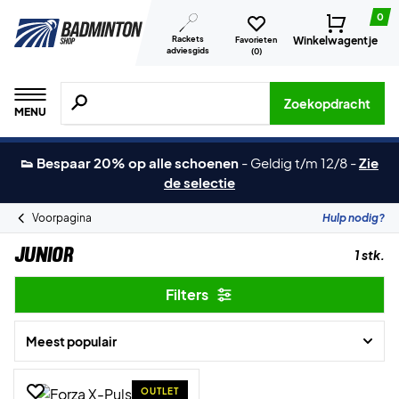
0
Rackets
Winkelwagentje
Favorieten
adviesgids
(
0
)
Zoeken naar producten, merken etc.
Zoekopdracht
MENU
👟 Bespaar 20% op alle schoenen
-
Geldig t/m 12/8
-
Zie
de selectie
Voorpagina
Hulp nodig?
Junior
1 stk.
Filters
Meest populair
OUTLET