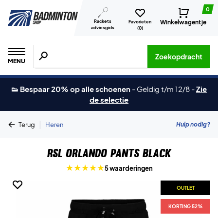
0
Rackets
Winkelwagentje
Favorieten
adviesgids
(
0
)
Zoeken naar producten, merken etc.
Zoekopdracht
MENU
👟 Bespaar 20% op alle schoenen
-
Geldig t/m 12/8
-
Zie
de selectie
|
Hulp nodig?
Terug
Heren
RSL Orlando Pants Black
5 waarderingen
OUTLET
OUTLET
KORTING 52%
KORTING 52%