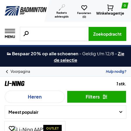
0
Rackets
Winkelwagentje
Favorieten
adviesgids
(
0
)
Zoeken naar producten, merken etc.
Zoekopdracht
MENU
👟 Bespaar 20% op alle schoenen
-
Geldig t/m 12/8
-
Zie
de selectie
Voorpagina
Hulp nodig?
Li-Ning
1 stk.
Heren
Filters
Meest populair
OUTLET