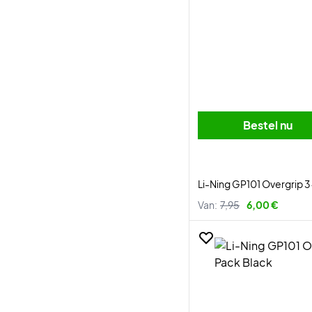
Bestel nu
Li-Ning GP101 Overgrip 
Van:
7,95
6,00 €