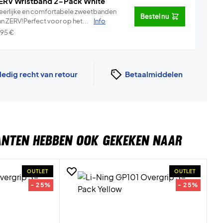
ERV Wristband 2-Pack White
eerlijke en comfortabele zweetbanden
Bestel nu
an ZERV!Perfect voor op het...
Info
,95
€
ledig recht van retour
Betaalmiddelen
ANTEN HEBBEN OOK GEKEKEN NAAR
OUTLET
OUTLET
- 25%
- 25%