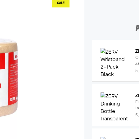
SALE
Z
C
Z
5
Z
Fu
tr
5