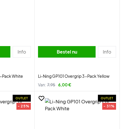
Info
Bestel nu
Info
3-Pack White
Li-Ning GP101 Overgrip 3-Pack Yellow
Van:
7,95
6,00 €
OUTLET
OUTLET
- 25%
- 31%