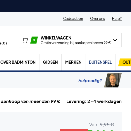
Cadeaubon
Over ons
Hulp?
WINKELWAGEN
0
Gratis verzending bij aankopen boven 99 €
 (
0
)
OVER BADMINTON
GIDSEN
MERKEN
BUITENSPEL
OUT
Hulp nodig?
j aankoop van meer dan 99 €
Levering: 2-4 werkdagen
Van:
9,95 €