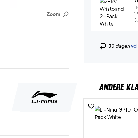
Z
H
v
Zoom
5
30 dagen
vol
ANDERE KL