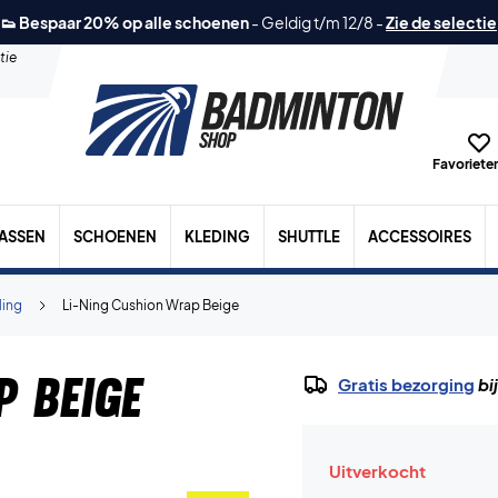
👟 Bespaar 20% op alle schoenen
-
Geldig t/m 12/8
-
Zie de selectie
tie
Favorieten
TASSEN
SCHOENEN
KLEDING
SHUTTLE
ACCESSOIRES
Ning
Li-Ning Cushion Wrap Beige
p Beige
Gratis bezorging
bi
Uitverkocht