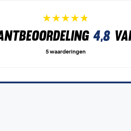
antbeoordeling
4,8
va
5 waarderingen