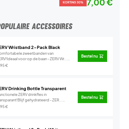
7,00 €
KORTING 30%
POPULAIRE ACCESSOIRES
ERV Wristband 2-Pack Black
omfortabele zweetbanden van
Bestel nu
ERV!Ideaal voor op de baan - ZERV Wr...
Info
,95
€
ERV Drinking Bottle Transparent
nctionele ZERV drinkfles in
Bestel nu
ansparant!Blijf gehydrateerd - ZER...
Info
,95
€