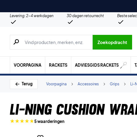
Levering: 2-4 werkdagen
30 dagen retourrecht
Beste selec
Zoeken naar producten, merken etc.
Zoekopdracht
VOORPAGINA
RACKETS
ADVIESGIDS RACKETS
Terug
Voorpagina
Accessoires
Grips
Li-
Li-Ning Cushion Wra
5 waarderingen