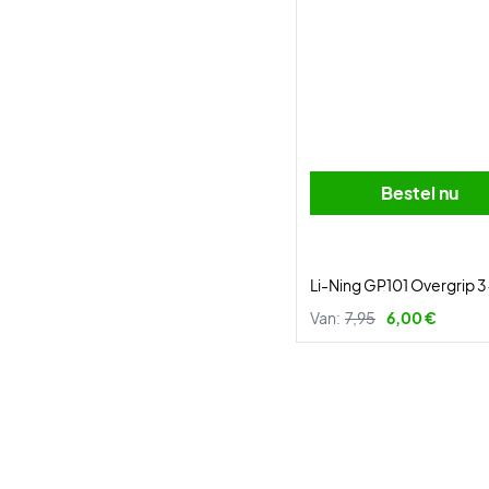
Bestel nu
Li-Ning GP101 Overgrip 
Van:
7,95
6,00 €