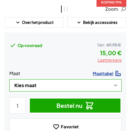
KORTING 79%
KORTING 79%
KORTING 79%
Zoom
Over het product
Bekijk accessoires
Van:
69,95 €
Op voorraad
15,00 €
Laatste kans
Maat
Maattabel
Bestel nu
Favoriet