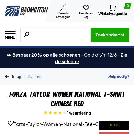
0
Rackets
Winkelwagentje
Favorieten
adviesgids
(
0
)
Zoeken naar producten, merken etc.
Zoekopdracht
MENU
👟 Bespaar 20% op alle schoenen
-
Geldig t/m 12/8
-
Zie
de selectie
|
Hulp nodig?
Terug
Rackets
Forza Taylor Women National T-shirt
Chinese Red
1 waardering
OUTLET
OUTLET
OUTLET