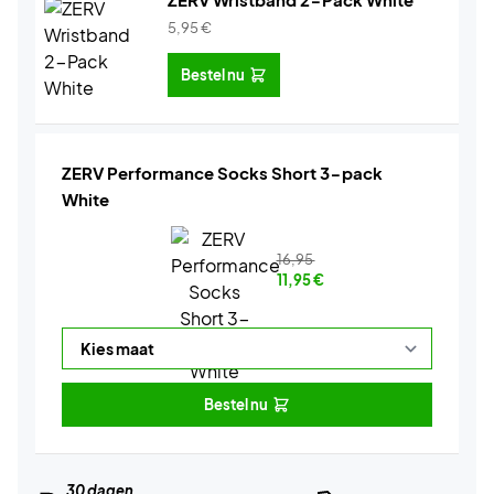
5,95
€
Bestel nu
ZERV Performance Socks Short 3-pack
White
16,95
11,95
€
Bestel nu
30 dagen