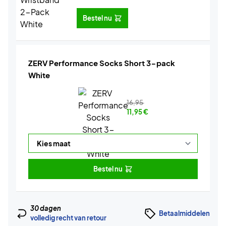
Bestel nu
ZERV Performance Socks Short 3-pack
White
16,95
11,95
€
Bestel nu
30 dagen
Betaalmiddelen
volledig recht van retour