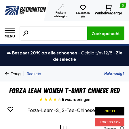
0
Rackets
Winkelwagentje
Favorieten
adviesgids
(
0
)
Zoeken naar producten, merken etc.
Zoekopdracht
MENU
👟 Bespaar 20% op alle schoenen
-
Geldig t/m 12/8
-
Zie
de selectie
|
Hulp nodig?
Terug
Rackets
Forza Leam Women T-shirt Chinese Red
5 waarderingen
OUTLET
OUTLET
OUTLET
KORTING 73%
KORTING 73%
KORTING 73%
Zoom