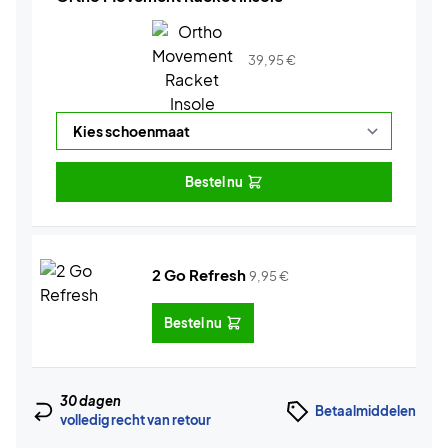
39,95
€
Bestel nu
2 Go Refresh
9,95
€
Bestel nu
30 dagen
Betaalmiddelen
volledig recht van retour