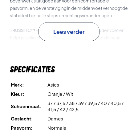
bovenwerk sluit goed aan voor een comfortabele
pasvorm, en de versteviging in de middenvoet verhoogt de
stabiliteit bij snelle stops en richtingsveranderingen.
TRUSSTIC™-technologie
stabiliseert de middenvoet en
Lees verder
helpt je veilig en gecontroleerd te bewegen op de baan.
FLYTEFOAM™ Propel
zorgt voor een licht en dempend
gevoel dat zowel comfort als afzet verbetert.
Specificaties
Voel je sterk op de baan – bestel de Asics Beyond FF
Women White/Vivid Coral vandaag nog
Merk:
Asics
Kleur:
Wit en koraal.
Kleur:
Oranje / Wit
37 / 37,5 / 38 / 39 / 39,5 / 40 / 40,5 /
Schoenmaat:
41,5 / 42 / 42,5
Geslacht:
Dames
Pasvorm:
Normale