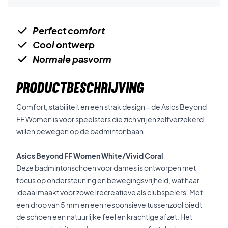
Perfect comfort
Cool ontwerp
Normale pasvorm
PRODUCTBESCHRIJVING
Comfort, stabiliteit en een strak design – de Asics Beyond
FF Women is voor speelsters die zich vrij en zelfverzekerd
willen bewegen op de badmintonbaan.
Asics Beyond FF Women White/Vivid Coral
Deze badmintonschoen voor dames is ontworpen met
focus op ondersteuning en bewegingsvrijheid, wat haar
ideaal maakt voor zowel recreatieve als clubspelers. Met
een drop van 5 mm en een responsieve tussenzool biedt
de schoen een natuurlijke feel en krachtige afzet. Het