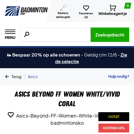
0
Rackets
Winkelwagentje
Favorieten
adviesgids
(
0
)
Zoeken naar producten, merken etc.
Zoekopdracht
MENU
👟 Bespaar 20% op alle schoenen
-
Geldig t/m 12/8
-
Zie
de selectie
|
Hulp nodig?
Terug
Asics
Asics Beyond FF Women White/Vivid
Coral
OUTLET
OUTLET
OUTLET
OUTLET
OUTLET
OUTLET
OUTLET
KORTING 45%
KORTING 45%
KORTING 45%
KORTING 45%
KORTING 45%
KORTING 45%
KORTING 45%